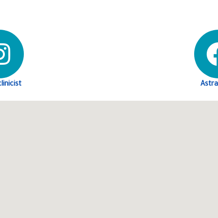
linicist
Astra