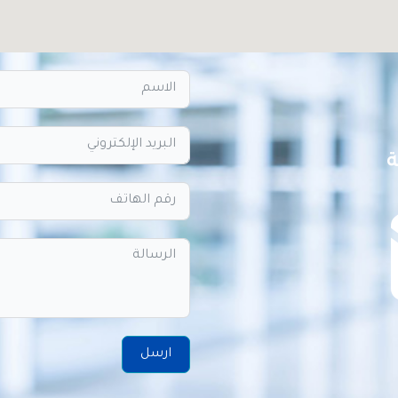
ة
ارسل