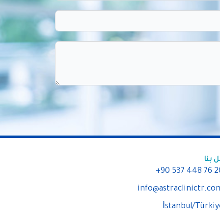
 بنا
+90 537 448 76 2
info@astraclinictr.co
İstanbul/Türkiy